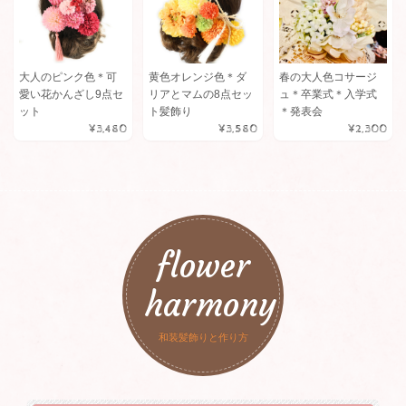
大人のピンク色＊可
黄色オレンジ色＊ダ
春の大人色コサージ
愛い花かんざし9点セ
リアとマムの8点セッ
ュ＊卒業式＊入学式
ット
ト髪飾り
＊発表会
¥3,480
¥3,580
¥2,300
flower
harmony
和装髪飾りと作り方