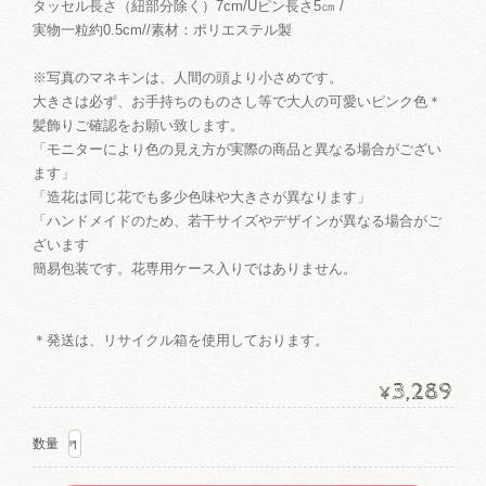
タッセル長さ（紐部分除く）7cm/Uピン長さ5㎝ /
実物一粒約0.5cm//素材：ポリエステル製
※写真のマネキンは、人間の頭より小さめです。
大きさは必ず、お手持ちのものさし等で大人の可愛いピンク色＊
髪飾りご確認をお願い致します。
「モニターにより色の見え方が実際の商品と異なる場合がござい
ます」
「造花は同じ花でも多少色味や大きさが異なります」
「ハンドメイドのため、若干サイズやデザインが異なる場合がご
ざいます
簡易包装です。花専用ケース入りではありません。
＊発送は、リサイクル箱を使用しております。
3,289
¥
数量