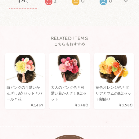
2
0
0
すべて
RELATED ITEMS
こちらもおすすめ
白ピンクの可愛いか
大人のピンク色＊可
黄色オレンジ色＊ダ
んざし8点セット＊パ
愛い花かんざし9点セ
リアとマムの8点セッ
ール＊花
ット
ト髪飾り
¥3,489
¥3,480
¥3,580