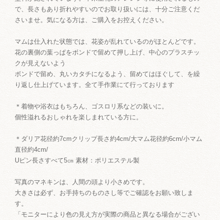
で、長さもあり折れやすいのでお取り扱いには、十分ご注意くだ
さいませ。気になる方は、ご購入をお控えください。
マムは仕入れた状態では、花姿が乱れているのがほとんどです。
花の裏側の葉っぱをボンドで留めて押し上げ、中心のプラスチッ
クが見えないよう
ボンドで留め、丸いカタチになるよう、留めてはほぐして、を繰
り返し仕上げています。全て手作業にて行っております
＊着物や浴衣はもちろん、ゴスロリ系などの装いに。
個性溢れるおしゃれを楽しまれている方に。
＊ダリア花径約7cmクリップ長さ約4cm/大マム花径約6cm/小マム
直径約4cm/
Uピン長さすべて5㎝ 素材：ポリエステル製
写真のマネキンは、人間の頭より小さめです。
大きさは必ず、お手持ちのものさし等でご確認をお願い致しま
す。
「モニターにより色の見え方が実際の商品と異なる場合がござい