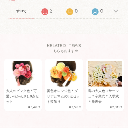
2
0
0
すべて
RELATED ITEMS
こちらもおすすめ
大人のピンク色＊可
黄色オレンジ色＊ダ
春の大人色コサージ
愛い花かんざし9点セ
リアとマムの8点セッ
ュ＊卒業式＊入学式
ット
ト髪飾り
＊発表会
¥3,480
¥3,580
¥2,300